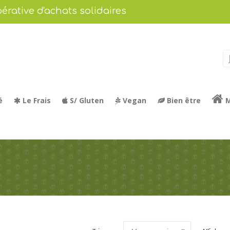
érative d'achats solidaires
é
Le Frais
S/ Gluten
Vegan
Bien être
M