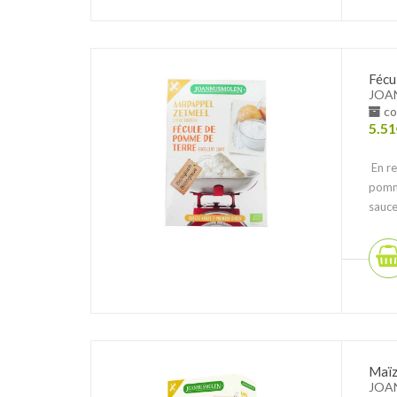
Fécu
JOA
co
5.51
En re
pomme
sauce
Maïz
JOA