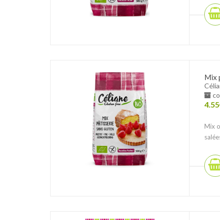
Mix 
Céli
co
4.55
Mix o
salée