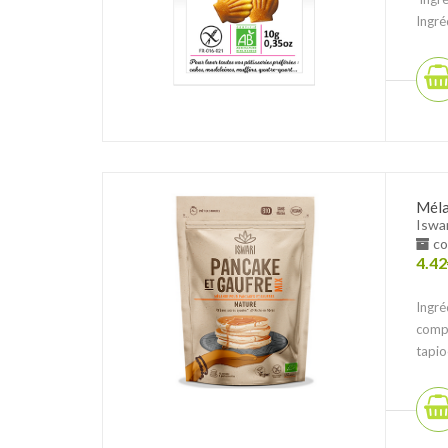
Ingré
Méla
Iswar
co
4.42
Ingré
compl
tapio