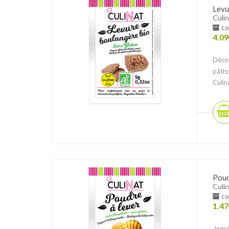
Levu
Culin
co
4.09
Décou
pâtis
Culina
Poud
Culin
co
1.47
Ingré