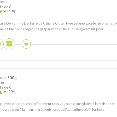
ane
lis de 6
€
pour 500g
cule De Pomme De Terre de Celiane Gluten Free est une excellente alternativ
rine de blé pour alléger vos préparations. Elle s'utilise également pour...
pain 500g
ane
lis de 6
€
pour 500g
ptimisé pour réussir parfaitement tous vos pains sans gluten à la maison : en
ne à pain ou à la main. Ingrédients issus de l'agriculture bio* : Farine...