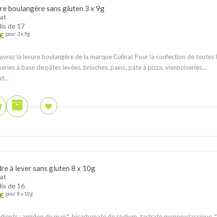
re boulangère sans gluten 3 x 9g
at
lis de 17
€
pour 3 x 9g
vrez la levure boulangère de la marque Culinat Pour la confection de toutes 
series à base de pâtes levées, brioches, pains, pâte à pizza, viennoiseries…
t...
re à lever sans gluten 8 x 10g
at
lis de 16
€
pour 8 x 10g
dients : amidon de maïs*, bicarbonate de sodium, tartrate monopotassique. *