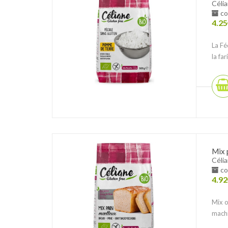
Céli
co
4.25
La Fé
la fa
Mix 
Céli
co
4.92
Mix o
machi