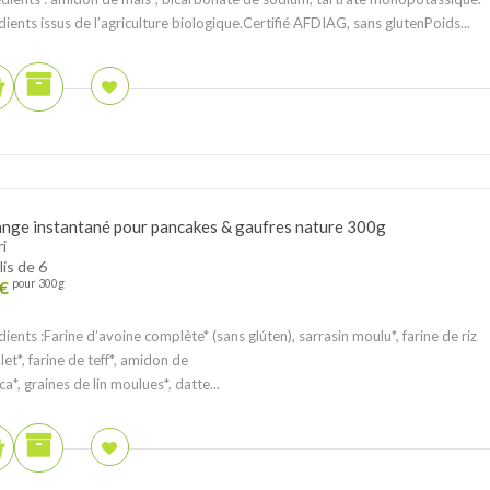
dients issus de l’agriculture biologique.Certifié AFDIAG, sans glutenPoids...
nge instantané pour pancakes & gaufres nature 300g
i
lis de 6
€
pour 300g
dients :Farine d’avoine complète* (sans glúten), sarrasin moulu*, farine de riz
et*, farine de teff*, amidon de
ca*, graines de lin moulues*, datte...