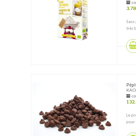
co
3.78
Sans 
très 
Pépi
KAO
co
132
Le pr
pour 