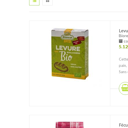
Levu
Biore
co
5.12
Cette
pain,
Sans 
Fécu