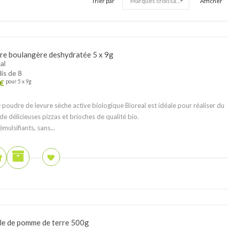
Trier par
Afficher
re boulangère deshydratée 5 x 9g
al
lis de 8
€
pour 5 x 9g
 poudre de levure sèche active biologique Bioreal est idéale pour réaliser du
 de délicieuses pizzas et brioches de qualité bio.
émulsifiants, sans...
le de pomme de terre 500g