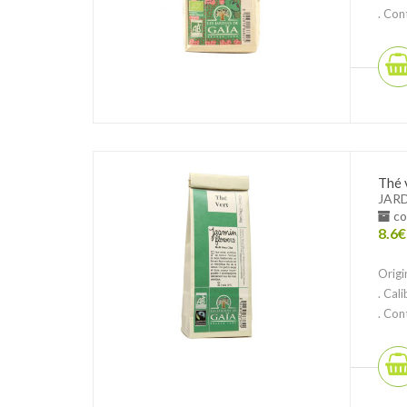
. Con
Thé 
JARD
co
8.6
€
Origi
. Cal
. Con