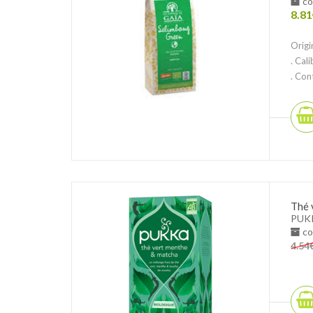
co
8.81
Origi
. Cal
. Con
Thé 
PUK
co
4.54