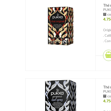
Thé 
PUK
co
4.75
Origi
. Cal
. Con
Thé 
PUK
co
4.75