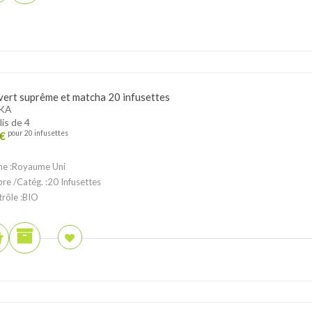
vert suprême et matcha 20 infusettes
KA
lis de 4
€
pour 20 infusettes
ne :Royaume Uni
ibre /Catég. :20 Infusettes
trôle :BIO