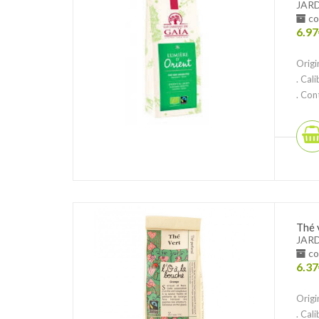
JARD
co
6.97
Origi
. Cal
. Con
Thé 
JARD
co
6.37
Origi
. Cal