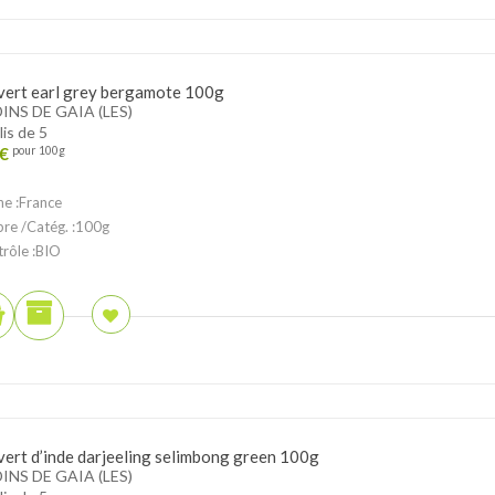
vert earl grey bergamote 100g
INS DE GAIA (LES)
lis de 5
€
pour 100g
ne :France
ibre /Catég. :100g
trôle :BIO
vert d’inde darjeeling selimbong green 100g
INS DE GAIA (LES)