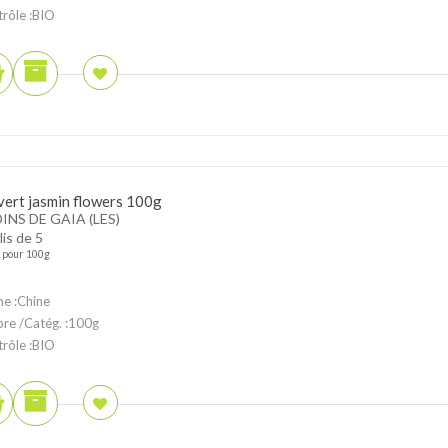
trôle :BIO
vert jasmin flowers 100g
INS DE GAIA (LES)
lis de 5
pour 100g
ne :Chine
ibre /Catég. :100g
trôle :BIO