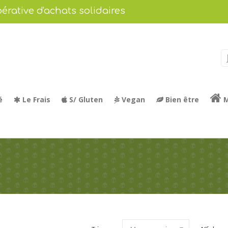
érative d'achats solidaires
é
Le Frais
S/ Gluten
Vegan
Bien être
M