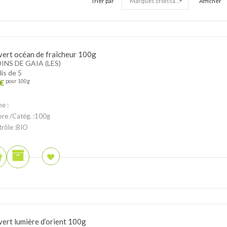
Trier par
Afficher
vert océan de fraîcheur 100g
INS DE GAIA (LES)
lis de 5
€
pour 100g
ne :
ibre /Catég. :100g
trôle :BIO
vert lumière d’orient 100g