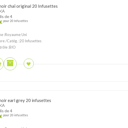
noir chaï original 20 Infusettes
KA
lis de 4
€
pour 20 Infusettes
ne :Royaume Uni
ibre /Catég. :20 Infusettes
trôle :BIO
noir earl grey 20 infusettes
KA
lis de 4
€
pour 20 infusettes