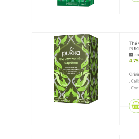
Thé 
PUK
co
4.75
Origi
. Cal
. Con