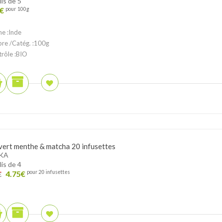
lis de 5
€
pour 100g
ne :Inde
ibre /Catég. :100g
trôle :BIO
vert menthe & matcha 20 infusettes
KA
lis de 4
4.75
€
pour 20 infusettes
€