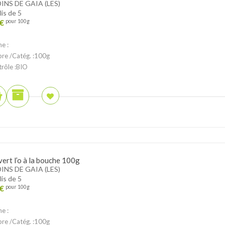
INS DE GAIA (LES)
lis de 5
€
pour 100g
ne :
ibre /Catég. :100g
trôle :BIO
vert l’o à la bouche 100g
INS DE GAIA (LES)
lis de 5
€
pour 100g
ne :
ibre /Catég. :100g