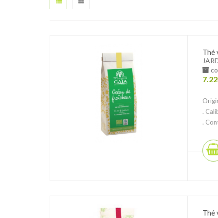
Thé 
JARD
co
7.22
Origi
. Cal
. Con
Thé 