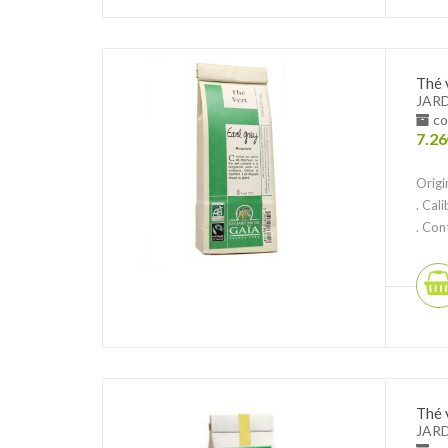
Thé 
JARD
co
7.26
Origi
. Cal
. Con
Thé 
JARD