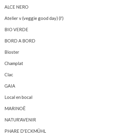
ALCE NERO
Atelier v (veggie good day) (l')
BIO VERDE
BORD A BORD
Bioster
Champlat
Clac
GAIA
Local en bocal
MARINOË
NATUR'AVENIR
PHARE D'ECKMÜHL