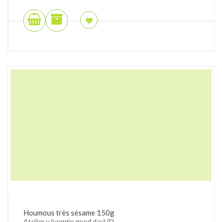
Houmous très sésame 150g
Atelier v (veggie good day) (l')