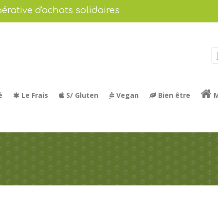
érative d'achats solidaires
é
Le Frais
S/ Gluten
Vegan
Bien être
M