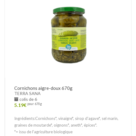
Cornichons aigre-doux 670g
TERRA SANA
colis de 6
5.19
€
pour 670g
Ingrédients:Cornichons*, vinaigre*, sirop d'agave*, sel marin,
graines de moutarde*, oignons*, aneth*, épices*.
*= issu de l'agriculture biologique