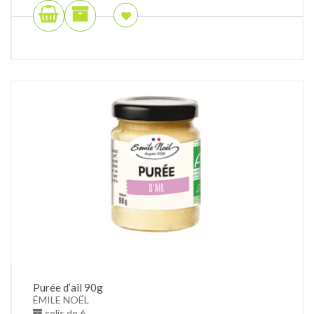
Purée d’ail 90g
ÉMILE NOËL
colis de 6