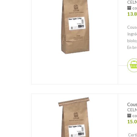
CEL
co
13.8
Cous
Ingré
biolo
En br
Cous
CEL
co
15.0
Certi