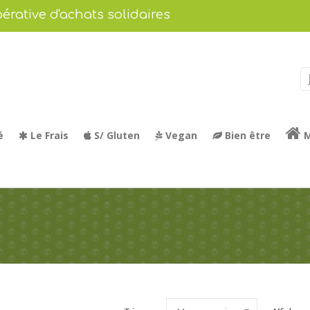
érative d'achats solidaires
é
Le Frais
S/ Gluten
Vegan
Bien être
M