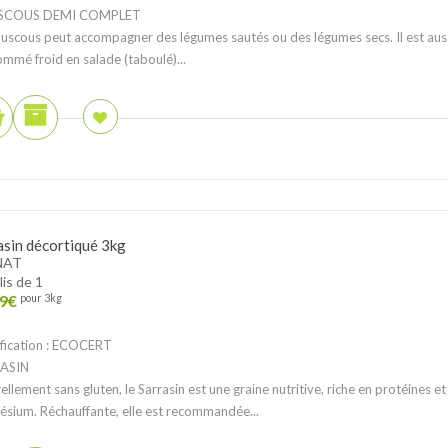
SCOUS DEMI COMPLET
uscous peut accompagner des légumes sautés ou des légumes secs. Il est aus
mmé froid en salade (taboulé)...
asin décortiqué 3kg
NAT
lis de 1
9
€
pour 3kg
fication : ECOCERT
ASIN
ellement sans gluten, le Sarrasin est une graine nutritive, riche en protéines et
sium. Réchauffante, elle est recommandée...