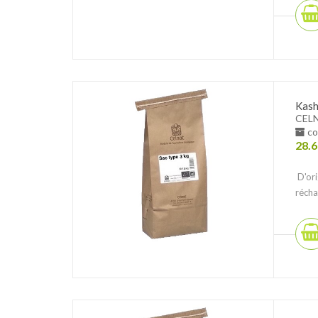
Kasha
CEL
co
28.6
D'ori
récha