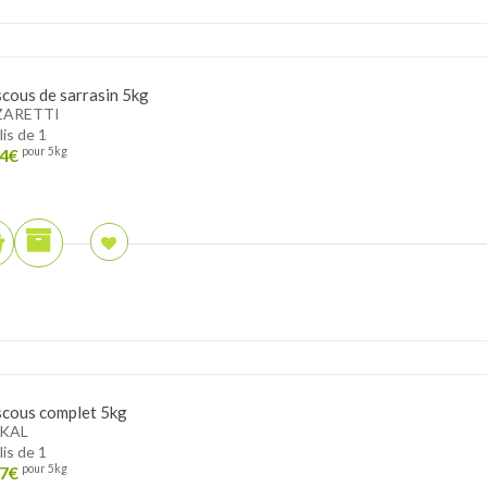
cous de sarrasin 5kg
ZARETTI
lis de 1
4
€
pour 5kg
cous complet 5kg
KAL
lis de 1
7
€
pour 5kg