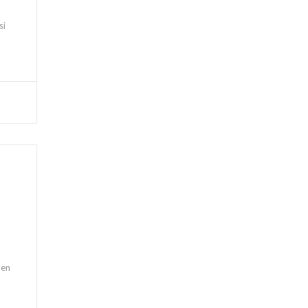
si
 en