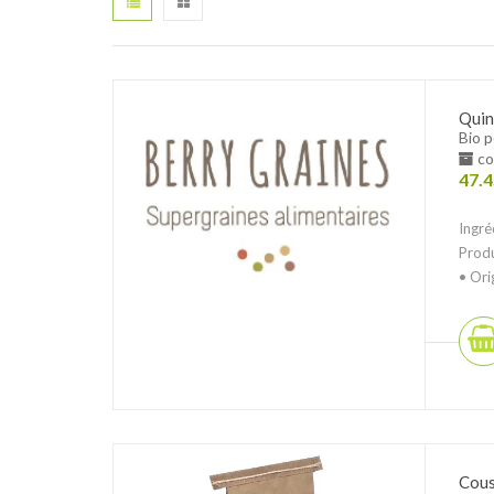
Quin
Bio 
co
47.4
Ingré
Produ
• Orig
Cous