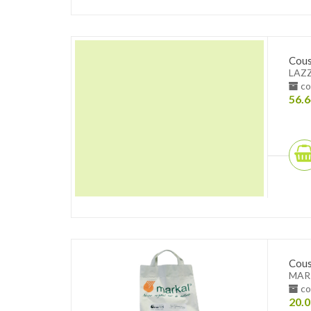
Cous
LAZ
co
56.6
Cous
MAR
co
20.0