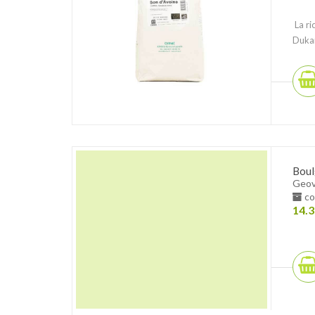
La ri
Dukan
Boul
Geov
co
14.3