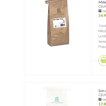
Mill
CEL
co
14.9
Certi
MILL
Le Mi
teneu
Prépa
Son 
CEL
co
17.8