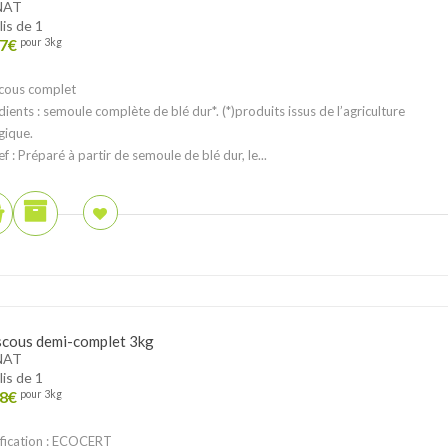
NAT
lis de 1
7
€
pour 3kg
cous complet
dients : semoule complète de blé dur*. (*)produits issus de l’agriculture
gique.
ef : Préparé à partir de semoule de blé dur, le...
cous demi-complet 3kg
NAT
lis de 1
8
€
pour 3kg
fication : ECOCERT