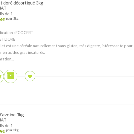
et doré décortiqué 3kg
NAT
lis de 1
4
€
pour 3kg
fication : ECOCERT
ET DORE
llet est une céréale naturellement sans gluten, très digeste, intéressante pour 
r en acides gras insaturés.
ration...
d’avoine 3kg
NAT
lis de 1
9
€
pour 3kg