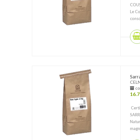
COU
Le Co
conso
Sarr
CEL
co
16.7
Certi
SARR
Natur
magné