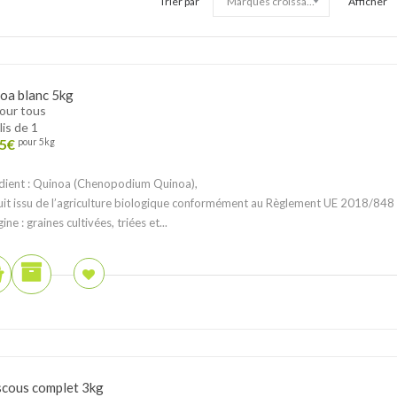
Trier par
Afficher
oa blanc 5kg
pour tous
lis de 1
5
€
pour 5kg
dient : Quinoa (Chenopodium Quinoa),
it issu de l’agriculture biologique conformément au Règlement UE 2018/848
ine : graines cultivées, triées et...
cous complet 3kg