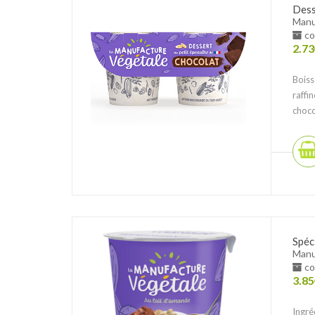
Dess
Manuf
co
2.73
Boiss
raffi
choco
Spéc
Manuf
co
3.85
Ingré