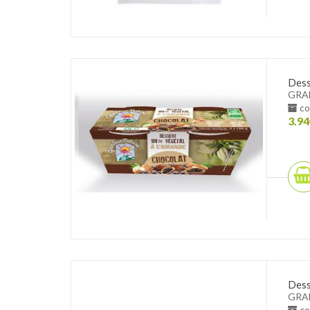
Dess
GRA
co
3.94
Dess
GRA
co