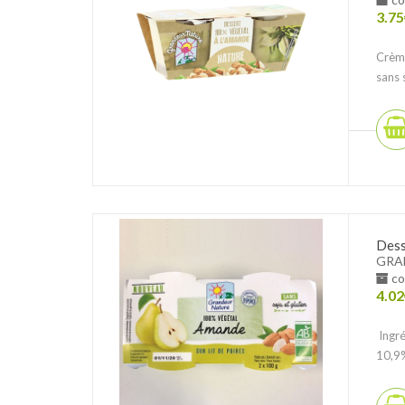
3.75
Crème
sans 
Dess
GRA
co
4.02
Ingré
10,9%