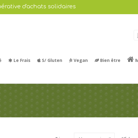
érative d'achats solidaires
é
Le Frais
S/ Gluten
Vegan
Bien être
M