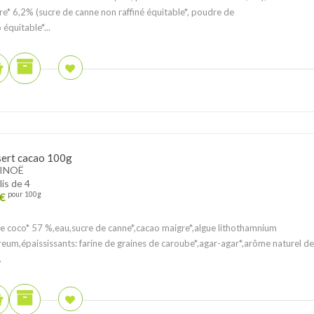
e* 6,2% (sucre de canne non raffiné équitable*, poudre de
 équitable*...
ert cacao 100g
INOË
lis de 4
€
pour 100g
de coco* 57 %,eau,sucre de canne*,cacao maigre*,algue lithothamnium
reum,épaississants: farine de graines de caroube*,agar-agar*,arôme naturel de
.