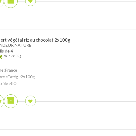
ert végétal riz au chocolat 2x100g
NDEUR NATURE
lis de 4
€
pour 2x100g
ne :France
ibre /Catég. :2x100g
trôle :BIO