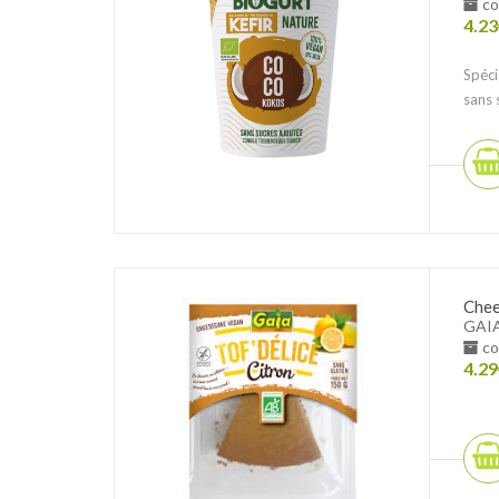
co
4.23
Spéc
sans 
Chee
GAI
co
4.29