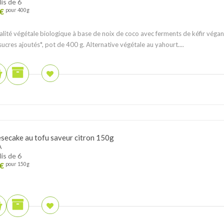
lis de 6
€
pour 400g
ialité végétale biologique à base de noix de coco avec ferments de kéfir végan
sucres ajoutés*, pot de 400 g. Alternative végétale au yahourt....
secake au tofu saveur citron 150g
A
lis de 6
€
pour 150g