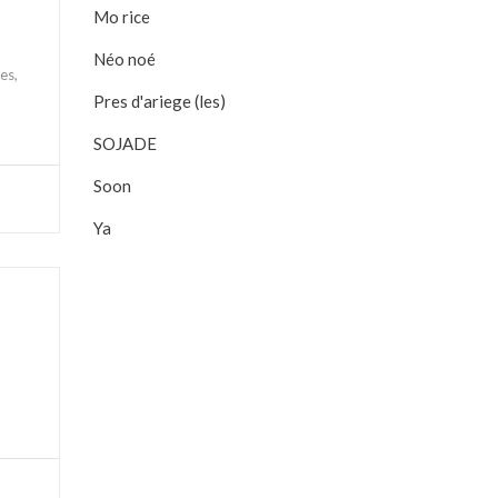
Mo rice
Néo noé
es,
Pres d'ariege (les)
SOJADE
Soon
Ya