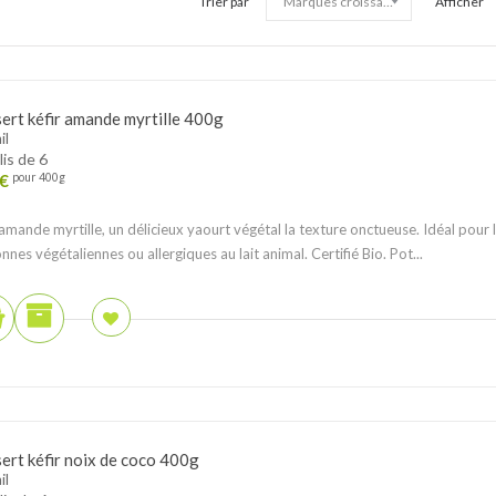
Trier par
Afficher
ert kéfir amande myrtille 400g
il
lis de 6
€
pour 400g
 amande myrtille, un délicieux yaourt végétal la texture onctueuse. Idéal pour 
nnes végétaliennes ou allergiques au lait animal. Certifié Bio. Pot...
ert kéfir noix de coco 400g
il