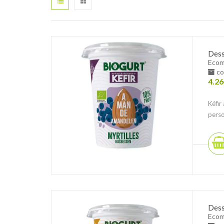
Dess
Ecom
co
4.26
Kéfir
perso
Dess
Ecom