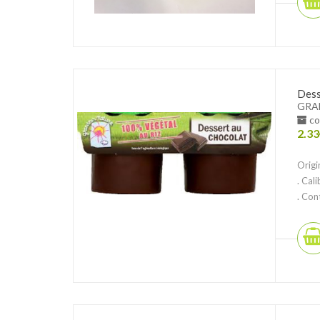
Dess
GRA
co
2.33
Origi
. Cal
. Con