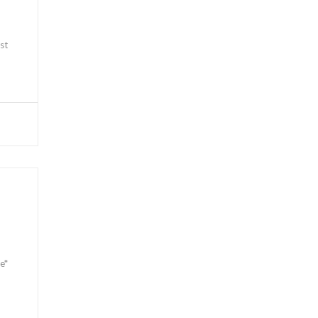
st
e*