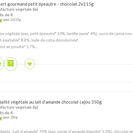
ert gourmand petit épeautre - chocolat 2x115g
acture vegetale (la)
lis de 4
€
pour 2x115g
on végétale (eau, petit épeautre* 10%, lentille jaune* 4%), sucre de canne non
né équitable* 8,8%, huile de colza désodorisée*,
lat en poudre* 5,7%...
ialité végétale au lait d’amande chocolat cajou 350g
acture vegetale (la)
lis de 4
€
pour 350g
dients : Lait d'amande* 74% (eau, purée d'amande blanche* 5,3%), chocolat e