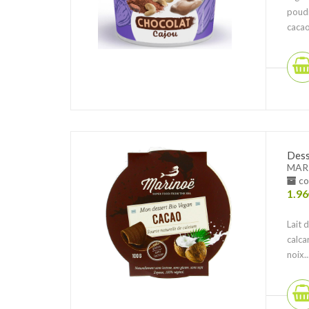
poudr
cacao
Dess
MAR
co
1.96
Lait 
calca
noix..