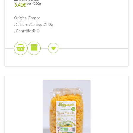
3.41
€
pour 250g
Origine :France
. Calibre /Catég. :250g
. Contrôle :BIO