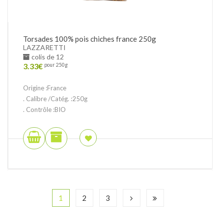
Torsades 100% pois chiches france 250g
LAZZARETTI
colis de 12
3.33
€
pour 250g
Origine :France
. Calibre /Catég. :250g
. Contrôle :BIO
1
2
3