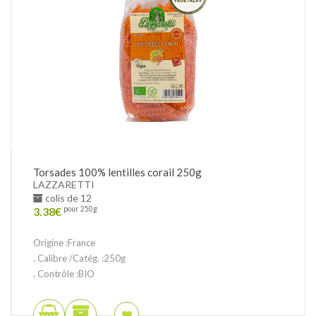
Torsades 100% lentilles corail 250g
LAZZARETTI
colis de 12
3.38
€
pour 250g
Origine :France
. Calibre /Catég. :250g
. Contrôle :BIO