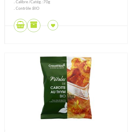
. Calibre /Catég. :70g
. Contrôle :BIO