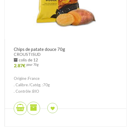
Chips de patate douce 70g
CROUSTISUD
colis de 12
2.87
€
pour 70g
Origine :France
. Calibre /Catég. :70g
. Contrôle :BIO