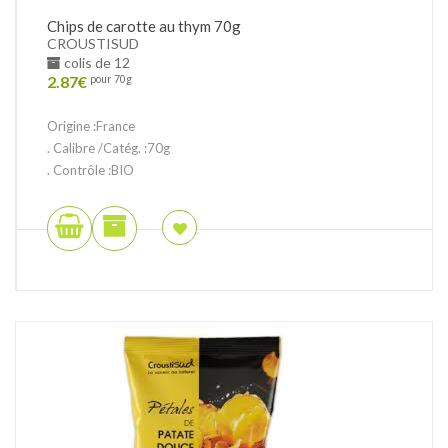
Chips de carotte au thym 70g
CROUSTISUD
colis de 12
2.87
€
pour 70g
Origine :France
. Calibre /Catég. :70g
. Contrôle :BIO