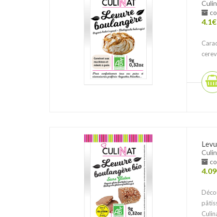
Culin
co
4.1
€
Carac
cerev
Levu
Culin
co
4.09
Décou
pâtis
Culina