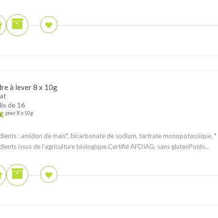
re à lever 8 x 10g
at
lis de 16
€
pour 8 x 10g
dients : amidon de maïs*, bicarbonate de sodium, tartrate monopotassique. *
dients issus de l’agriculture biologique.Certifié AFDIAG, sans glutenPoids...