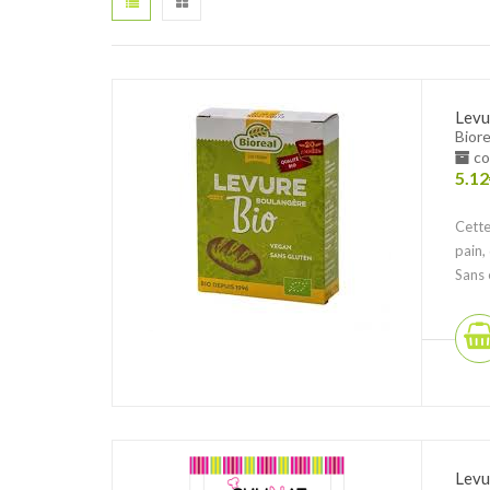
Levu
Biore
co
5.12
Cette
pain,
Sans 
Levu