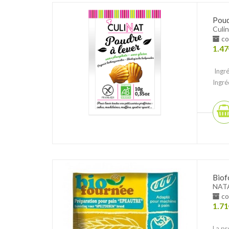
Poud
Culin
co
1.47
Ingré
Ingré
Biof
NAT
co
1.71
La pr