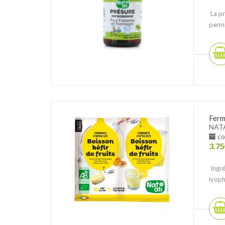
La pr
perme
Ferm
NAT
co
3.75
Ingré
lyoph