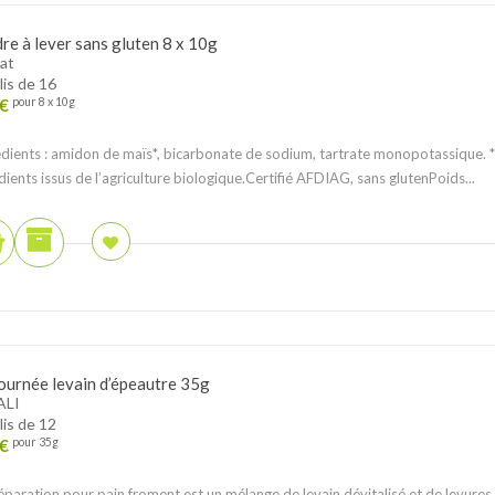
re à lever sans gluten 8 x 10g
at
lis de 16
€
pour 8 x 10g
dients : amidon de maïs*, bicarbonate de sodium, tartrate monopotassique. *
dients issus de l’agriculture biologique.Certifié AFDIAG, sans glutenPoids...
ournée levain d’épeautre 35g
ALI
lis de 12
€
pour 35g
éparation pour pain froment est un mélange de levain dévitalisé et de levures.