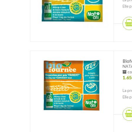
Elle 
Biof
NAT
co
1.65
La pr
Elle 