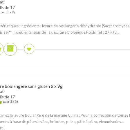
at
lis de 17
pour 3 x 9g
téristiques :Ingrédients : levure de boulangerie déshydratée (Saccharomyces
isiae)** Ingrédients issus de l’agriculture biologique.Poids net : 27 g (3...
re boulangère sans gluten 3 x 9g
at
lis de 17
€
pour 3 x 9g
vrez la levure boulangère de la marque Culinat Pour la confection de toutes 
series à base de pâtes levées, brioches, pains, pâte à pizza, viennoiseries…
t...