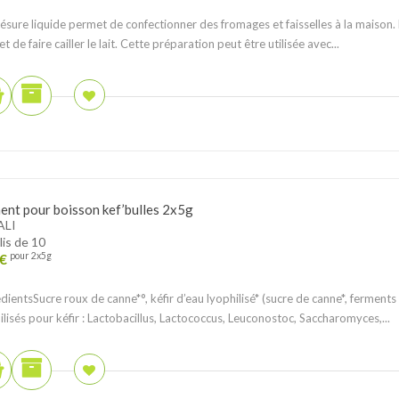
ésure liquide permet de confectionner des fromages et faisselles à la maison. 
t de faire cailler le lait. Cette préparation peut être utilisée avec...
ent pour boisson kef’bulles 2x5g
ALI
lis de 10
€
pour 2x5g
dientsSucre roux de canne*°, kéfir d’eau lyophilisé* (sucre de canne*, ferments
ilisés pour kéfir : Lactobacillus, Lactococcus, Leuconostoc, Saccharomyces,...