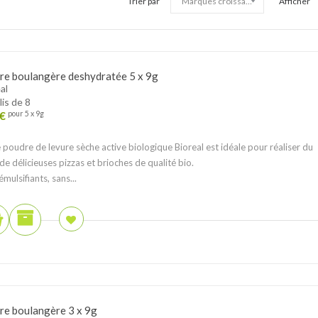
Trier par
Afficher
re boulangère deshydratée 5 x 9g
al
lis de 8
€
pour 5 x 9g
 poudre de levure sèche active biologique Bioreal est idéale pour réaliser du
 de délicieuses pizzas et brioches de qualité bio.
émulsifiants, sans...
re boulangère 3 x 9g