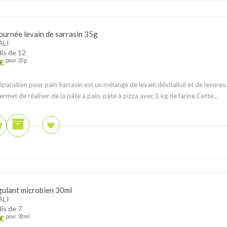
ournée levain de sarrasin 35g
ALI
lis de 12
€
pour 35g
éparation pour pain Sarrasin est un mélange de levain dévitalisé et de levures.
permet de réaliser de la pâte à pain, pâte à pizza avec 1 kg de farine.Cette...
ulant microbien 30ml
ALI
lis de 7
€
pour 30ml