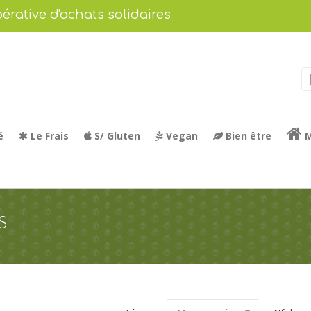
érative d'achats solidaires
é
Le Frais
S/ Gluten
Vegan
Bien être
M
S