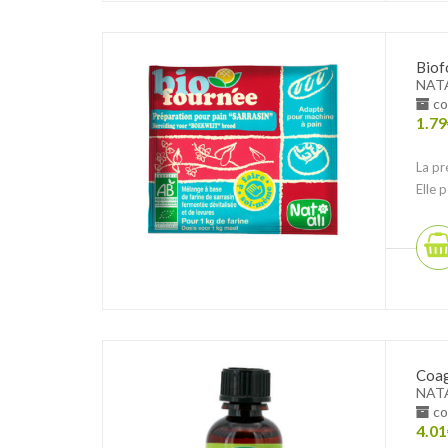
Biof
NAT
co
1.79
La pr
Elle 
Coag
NAT
co
4.01