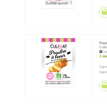
Poud
Culin
co
1.46
Ingré
Ingré