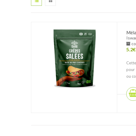
Méla
Iswar
co
5.2
€
Cette
pour 
ou co