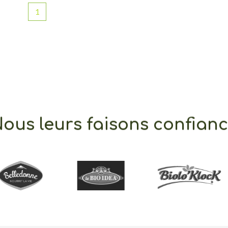
1
ous leurs faisons confian