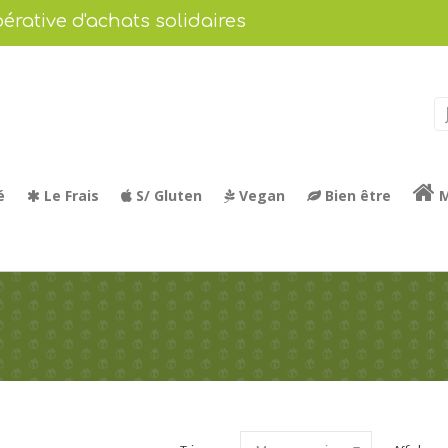
érative d'achats solidaires
é
Le Frais
S/ Gluten
Vegan
Bien être
M