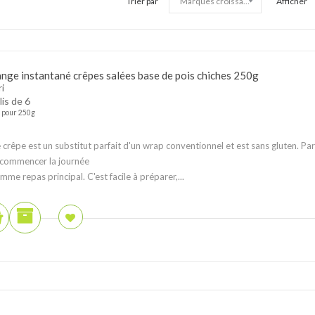
Trier par
Afficher
nge instantané crêpes salées base de pois chiches 250g
i
lis de 6
pour 250g
 crêpe est un substitut parfait d'un wrap conventionnel et est sans gluten. Par
commencer la journée
mme repas principal. C'est facile à préparer,...