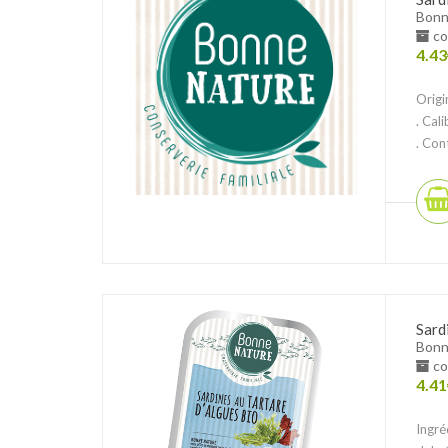
Bonn
co
4.43
Origi
. Cal
. Cont
Sard
Bonn
co
4.41
Ingré