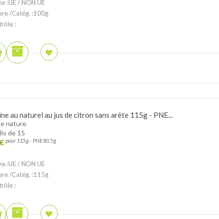
ne :UE / NON UE
ibre /Catég. :100g
rôle :
ne au naturel au jus de citron sans arête 115g - PNE...
e nature
lis de 15
€
pour 115g - PNE 80.5g
ne :UE / NON UE
ibre /Catég. :115g
rôle :