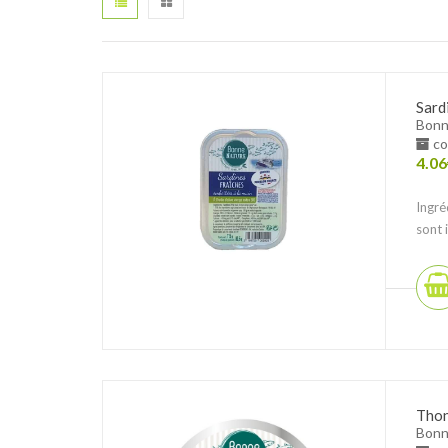
Sardi
Bonn
co
4.06
Ingré
sont 
Thon
Bonn