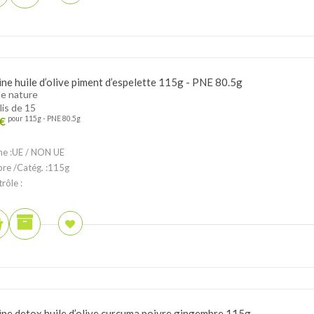
ine huile d’olive piment d’espelette 115g - PNE 80.5g
e nature
lis de 15
€
pour 115g - PNE 80.5g
ne :UE / NON UE
ibre /Catég. :115g
rôle :
ine detox huile d’olive curcuma poivre gingembre 115g...