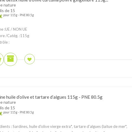
e nature
lis de 15
€
pour 115g - PNE 80.5g
ne :UE / NON UE
ibre /Catég. :115g
rôle :
ine huile d’olive et tartare d’algues 115g - PNE 80.5g
e nature
lis de 15
€
pour 115g - PNE 80.5g
dients : Sardines, huile d'olive vierge extra*, tartare d'algues (laitue de mer*,