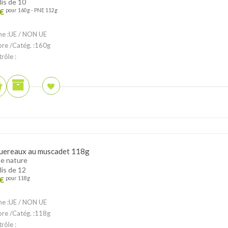
lis de 10
€
pour 160g - PNE 112g
ne :UE / NON UE
ibre /Catég. :160g
rôle :
ereaux au muscadet 118g
e nature
lis de 12
€
pour 118g
ne :UE / NON UE
ibre /Catég. :118g
rôle :