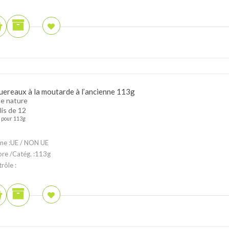
ereaux à la moutarde à l’ancienne 113g
e nature
lis de 12
pour 113g
ne :UE / NON UE
ibre /Catég. :113g
rôle :