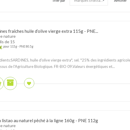
Trier par
Afficher
nes fraîches huile d’olive vierge extra 115g - PNE...
e nature
lis de 15
€
pour 115g - PNE 80.5g
dients:SARDINES, huile d'olive vierge extra*, sel. *25% des ingrédients agricol
issus de l'Agriculture Biologique. FR-BIO 09.Valeurs énergétiques et...
 listao au naturel pêché à la ligne 160g - PNE 112g
e nature