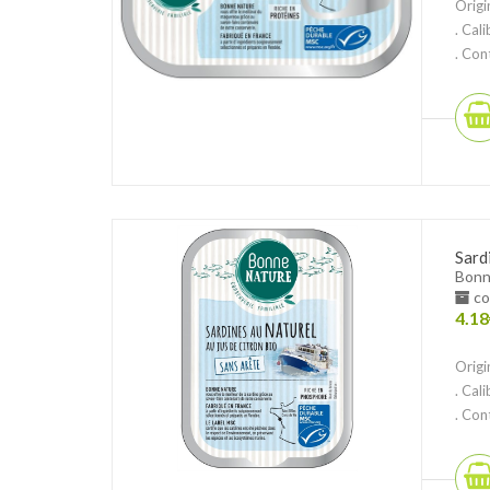
Origi
. Cal
. Cont
Sardi
Bonn
co
4.18
Origi
. Cal
. Cont