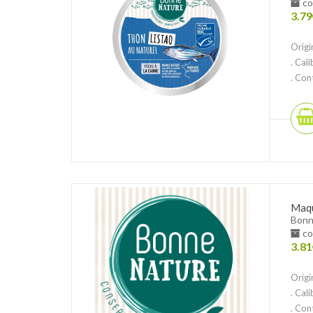
co
3.79
Origi
. Cal
. Cont
Maqu
Bonn
co
3.81
Origi
. Cal
. Cont