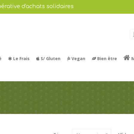
érative d'achats solidaires
é
Le Frais
S/ Gluten
Vegan
Bien être
M