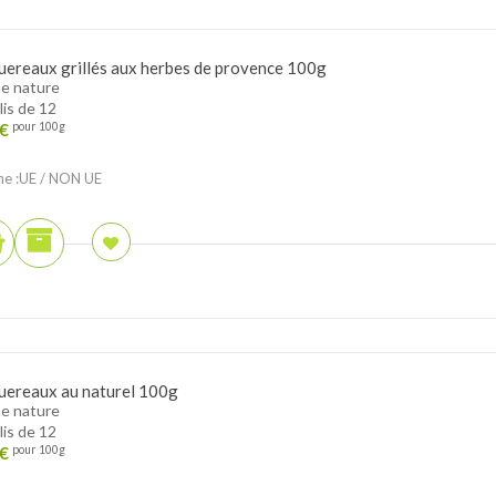
ereaux grillés aux herbes de provence 100g
e nature
lis de 12
€
pour 100g
ne :UE / NON UE
ereaux au naturel 100g
e nature
lis de 12
€
pour 100g