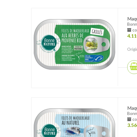
Maqu
Bonn
co
4.11
Origi
Maqu
Bonn
co
3.56