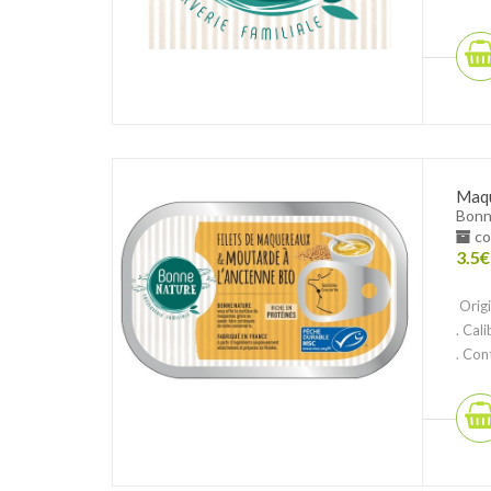
Maqu
Bonn
co
3.5
€
Origi
. Cal
. Cont