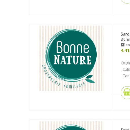
Sard
Bonn
co
4.41
Origi
. Cal
. Cont
Sard