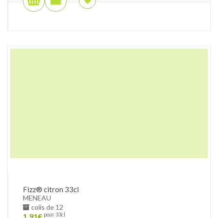
Fizz® citron 33cl
MENEAU
colis de 12
1.91
€
pour 33cl