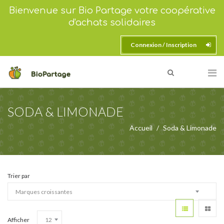
Bienvenue sur Bio Partage votre coopérative
d'achats solidaires
Connexion / Inscription
SODA & LIMONADE
Accueil
Soda & Limonade
Trier par
Afficher