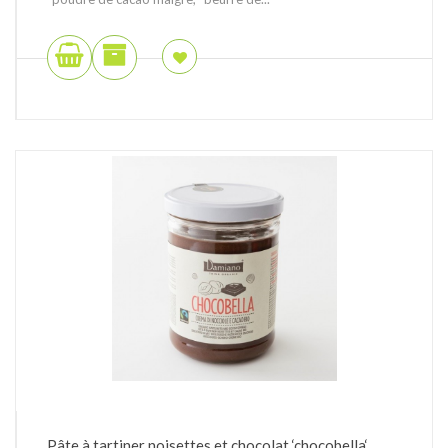
Pâte à tartiner noisettes et chocolat ‘chocobella‘