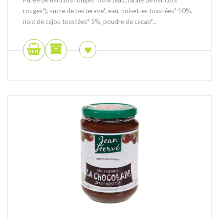
rouges*), sucre de betterave*, eau, noisettes toastées* 10%,
noix de cajou toastées* 5%, poudre de cacao*...