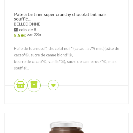
Pàte à tartiner super crunchy chocolat lait maïs
soufflé...
BELLEDONNE
colis de 8
5.58
€
pour 300g
Huile de tournesol*, chocolat noir* (cacao : 57% min.)(pâte de
cacao*①, sucre de canne blond*①,
beurre de cacao*①, vanille*①), sucre de canne roux*①, maïs
soufflé*...