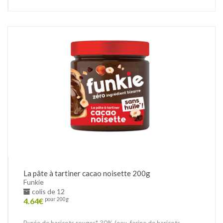
La pâte à tartiner cacao noisette 200g
Funkie
colis de 12
4.64
€
pour 200g
Purée de haricots rouges* 30% (eau, farine de haricots