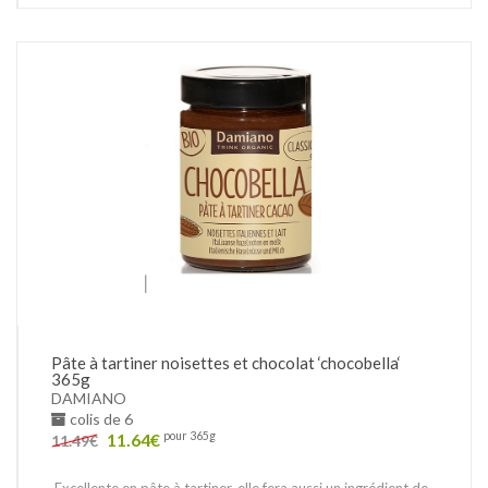
Pâte à tartiner noisettes et chocolat ‘chocobella‘
365g
DAMIANO
colis de 6
11.64
€
pour 365g
11.49
€
Excellente en pâte à tartiner, elle fera aussi un ingrédient de