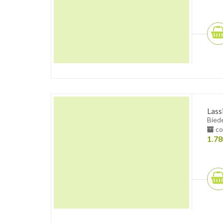
Lass
Bied
co
1.78