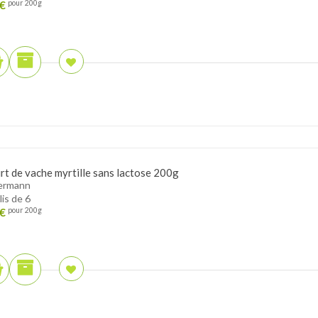
€
pour 200g
rt de vache myrtille sans lactose 200g
ermann
lis de 6
€
pour 200g