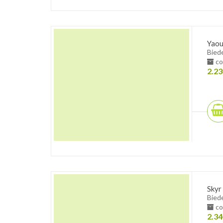
Yaou
Bied
co
2.23
Skyr
Bied
co
2.34