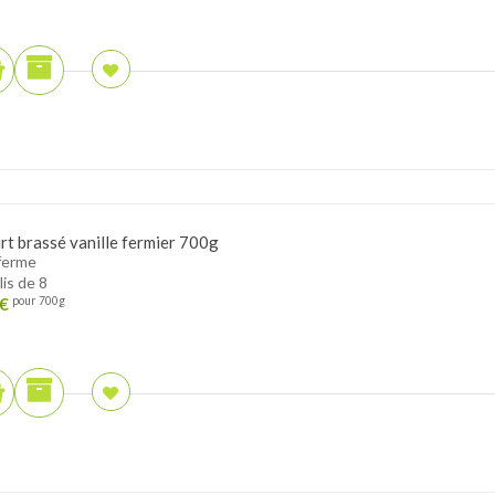
rt brassé vanille fermier 700g
ferme
lis de 8
€
pour 700g