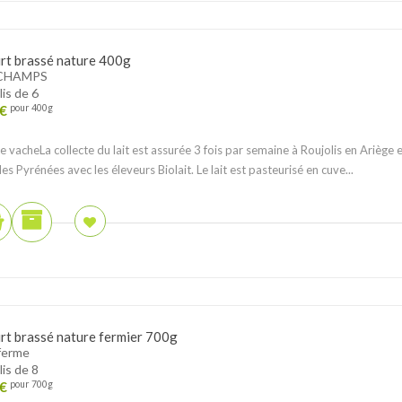
rt brassé nature 400g
CHAMPS
lis de 6
€
pour 400g
de vacheLa collecte du lait est assurée 3 fois par semaine à Roujolis en Ariège 
les Pyrénées avec les éleveurs Biolait. Le lait est pasteurisé en cuve...
rt brassé nature fermier 700g
ferme
lis de 8
€
pour 700g