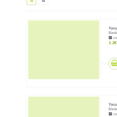
Yaou
Bied
co
1.2
€
Yaou
Bied
co