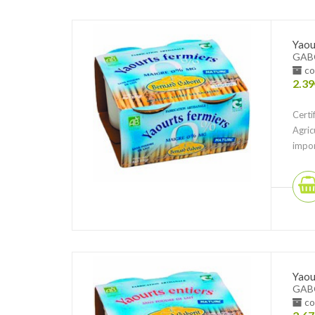
Yaou
GAB
co
2.39
Certi
Agric
impor
Yaou
GAB
co