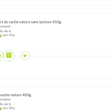
rt de vache nature sans lactose 450g
ermann
lis de 6
€
pour 450g
 vache nature 400g
ermann
lis de 6
€
pour 400g