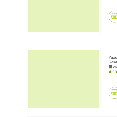
Yaou
Dela
co
4.33