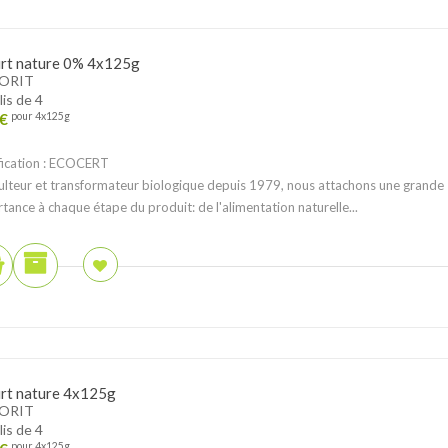
rt nature 0% 4x125g
ORIT
lis de 4
€
pour 4x125g
fication : ECOCERT
ulteur et transformateur biologique depuis 1979, nous attachons une grande
tance à chaque étape du produit: de l'alimentation naturelle...
rt nature 4x125g
ORIT
lis de 4
pour 4x125g