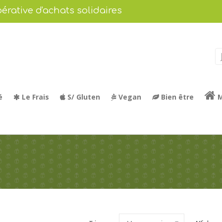
érative d'achats solidaires
é
Le Frais
S/ Gluten
Vegan
Bien être
M