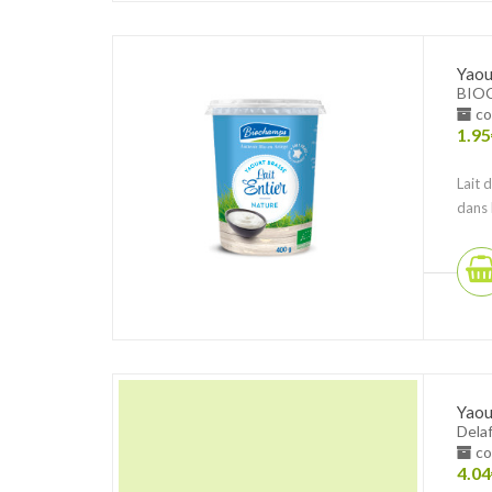
Yaou
BIO
co
1.95
Lait 
dans 
Yaou
Dela
co
4.04