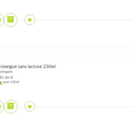
i mangue sans lactose 230ml
ermann
lis de 6
€
pour 230ml