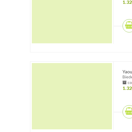
1.32
Yaou
Bied
co
1.32