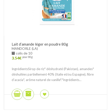
Lait d’amande léger en poudre 80g
MANDORLE (LA)
colis de 10
3.54
€
pour 80g
IngrédientsSirop de riz* déshydraté (Pakistan), amandes*
déshuilées partiellement 40% (Italie et/ou Espagne), fibre
d’acacia*, arôme naturel de vanille*.*Ingrédients...