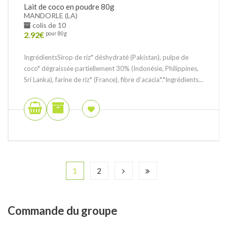
Lait de coco en poudre 80g
MANDORLE (LA)
colis de 10
2.92
€
pour 80g
IngrédientsSirop de riz* déshydraté (Pakistan), pulpe de
coco* dégraissée partiellement 30% (Indonésie, Philippines,
Sri Lanka), farine de riz* (France), fibre d’acacia*.*Ingrédients...
1
2
Commande
du groupe