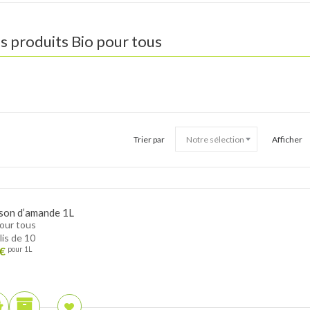
s produits
Bio pour tous
Trier par
Afficher
son d’amande 1L
pour tous
lis de 10
€
pour 1L