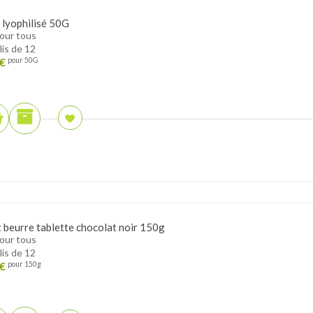
 lyophilisé 50G
pour tous
lis de 12
€
pour 50G
t beurre tablette chocolat noir 150g
pour tous
lis de 12
€
pour 150g