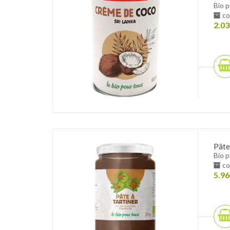
Bio 
co
2.03
Pâte
Bio 
co
5.96