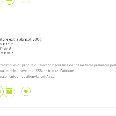
iture extra abricot 500g
pour tous
lis de 6
pour 500g
téristiques du produit✓ Sélection rigoureuse de nos matières premières pou
qualité et leur saveurs✓ 55% de fruits✓ Fabriqué
analementCompositionAbricots*55...