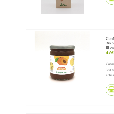
Conf
Bio 
co
4.8
€
Carac
leur 
artis