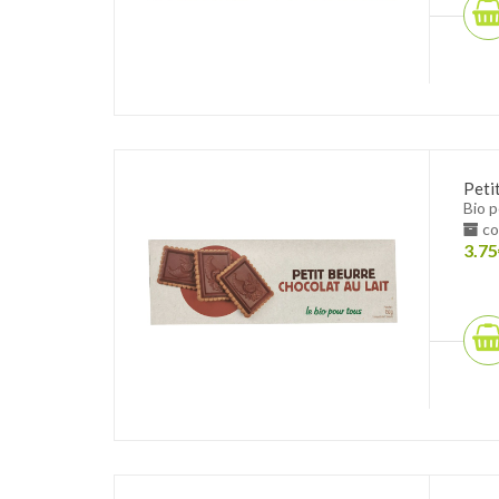
Peti
Bio 
co
3.75