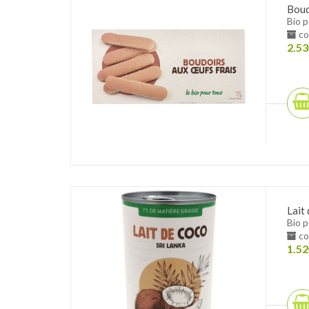
Boud
Bio 
co
2.53
Lait
Bio 
co
1.52