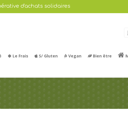
érative d'achats solidaires
é
Le Frais
S/ Gluten
Vegan
Bien être
M