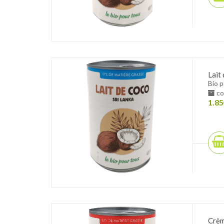
Lait
Bio 
co
1.85
Crèm