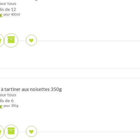
pour tous
lis de 12
€
pour 400ml
 à tartiner aux noisettes 350g
pour tous
lis de 6
€
pour 350g