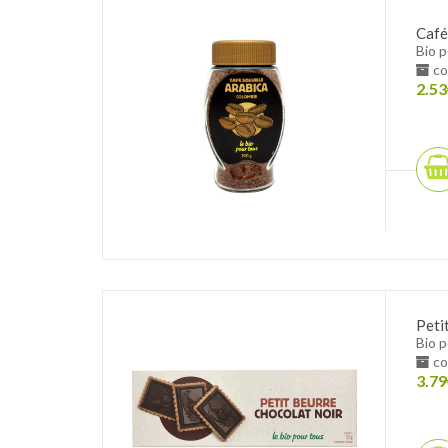
Café
Bio 
co
2.53
Peti
Bio 
co
3.79