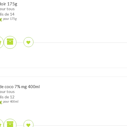
oir 175g
pour tous
lis de 14
€
pour 175g
 de coco 7% mg 400ml
pour tous
lis de 12
€
pour 400ml