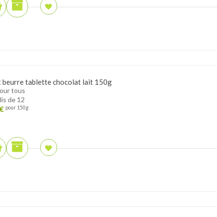
t beurre tablette chocolat lait 150g
pour tous
lis de 12
€
pour 150g