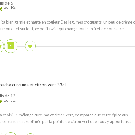
lis de 6
€
pour 10cl
ita bien garnie et haute en couleur ⁠⁠Des légumes croquants, un peu de crème 
umous… et surtout, ce petit twist qui change tout : un filet de hot sauce...
ucha curcuma et citron vert 33cl
lis de 12
€
pour 33cl
 a choisi un mélange curcuma et citron vert, c’est parce que cette épice aux
ples vertus est sublimée par la pointe de citron vert que nous y apportons...