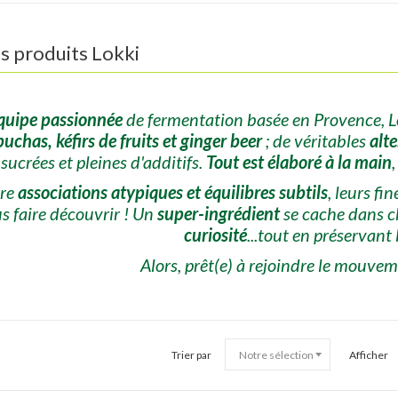
s produits
Lokki
quipe passionnée
de fermentation basée en Provence, 
chas, kéfirs de fruits et ginger beer
; de véritables
alt
sucrées et pleines d'additifs.
Tout est élaboré à la main
tre
associations atypiques et équilibres subtils
, leurs f
s faire découvrir ! Un
super-ingrédient
se cache dans ch
curiosité
...tout en préservant
Alors, prêt(e) à rejoindre le mouve
Trier par
Afficher