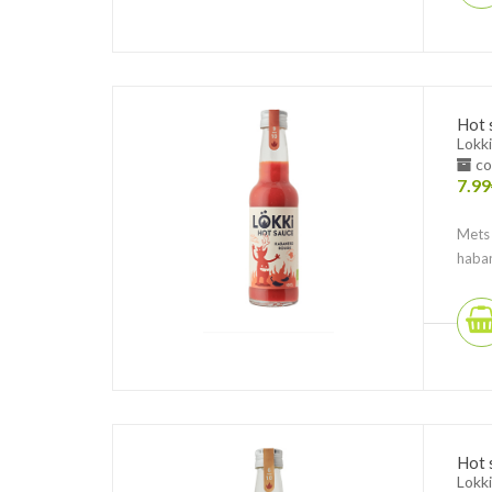
Hot 
Lokki
co
7.99
Mets 
haban
Hot 
Lokki