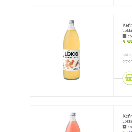
Kéfi
Lokki
co
5.58
Liste
citro
Kéfi
Lokki
co