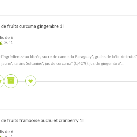
r de fruits curcuma gingembre 1l
lis de 6
€
pour 1l
 d'ingrédientsEau filtrée, sucre de canne du Paraguay*, grains de kéfir de fruits*
n jaune*, raisins Sultanine*, jus de curcuma* (0,40%), jus de gingembre*...
r de fruits framboise buchu et cranberry 1l
lis de 6
pour 1l