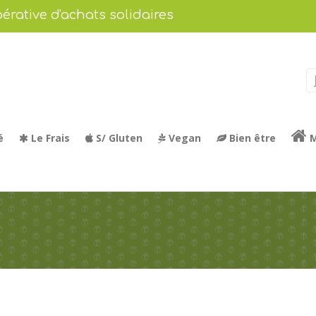
érative d'achats solidaires
é
Le Frais
S/ Gluten
Vegan
Bien être
M