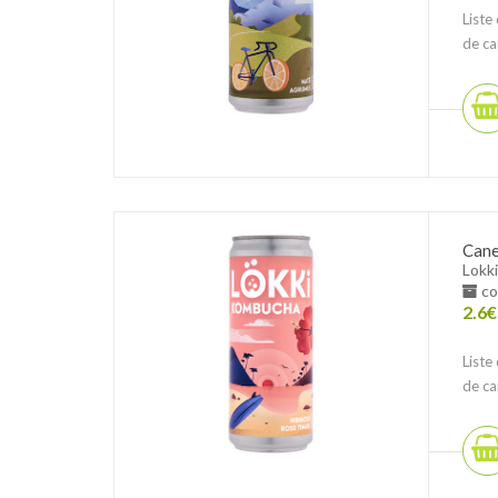
Liste
de ca
Cane
Lokki
co
2.6
€
Liste
de ca