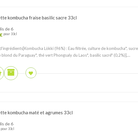
tte kombucha fraise basilic sacre 33cl
lis de 6
€
pour 33cl
 d'ingrédients[Kombucha Lökki (96%) : Eau filtrée, culture de kombucha*, sucr
 blond du Paraguay*, thé vert Phongsaly du Laos*, basilic sacré* (0,2%)],...
tte kombucha maté et agrumes 33cl
lis de 6
pour 33cl