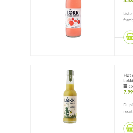
5.58
Liste
framb
Hot 
Lokki
co
7.99
Du pi
recet