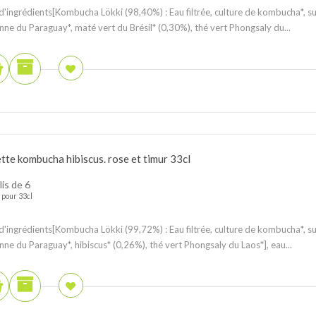
 d'ingrédients[Kombucha Lökki (98,40%) : Eau filtrée, culture de kombucha*, s
nne du Paraguay*, maté vert du Brésil* (0,30%), thé vert Phongsaly du...
tte kombucha hibiscus. rose et timur 33cl
lis de 6
pour 33cl
 d'ingrédients[Kombucha Lökki (99,72%) : Eau filtrée, culture de kombucha*, s
nne du Paraguay*, hibiscus* (0,26%), thé vert Phongsaly du Laos*], eau...