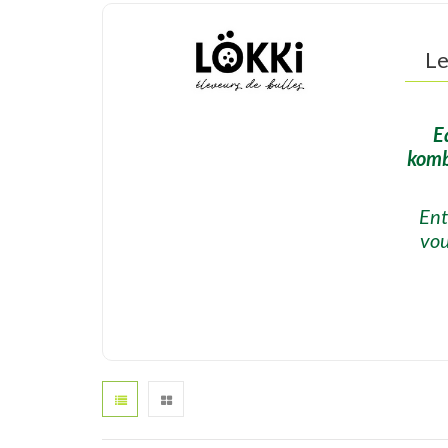
Le
E
kombu
En
vou