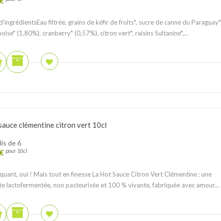
€
 d'ingrédientsEau filtrée, grains de kéfir de fruits*, sucre de canne du Paraguay*
oise* (1,80%), cranberry* (0,57%), citron vert*, raisins Sultanine*,...
sauce clémentine citron vert 10cl
lis de 6
€
pour 10cl
quant, oui ! Mais tout en finesse ⁠⁠La Hot Sauce Citron Vert Clémentine : une
te lactofermentée, non pasteurisée et 100 % vivante, fabriquée avec amour...