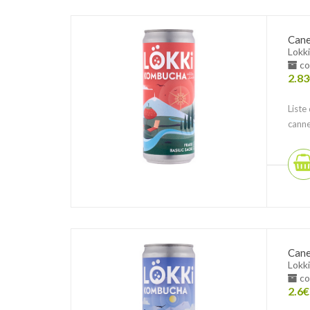
Cane
Lokki
co
2.83
Liste
canne
Cane
Lokki
co
2.6
€