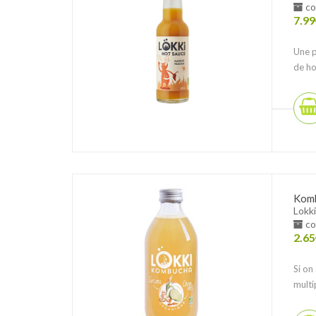
co
7.99
Une p
de ho
Komb
Lokki
co
2.65
Si on
multi