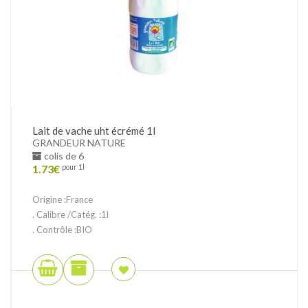
Lait de vache uht écrémé 1l
GRANDEUR NATURE
colis de 6
1.73
€
pour 1l
Origine :France
. Calibre /Catég. :1l
. Contrôle :BIO