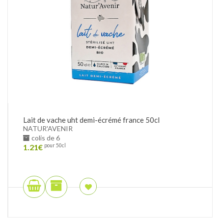
Lait de vache uht demi-écrémé france 50cl
NATUR'AVENIR
colis de 6
1.21
€
pour 50cl