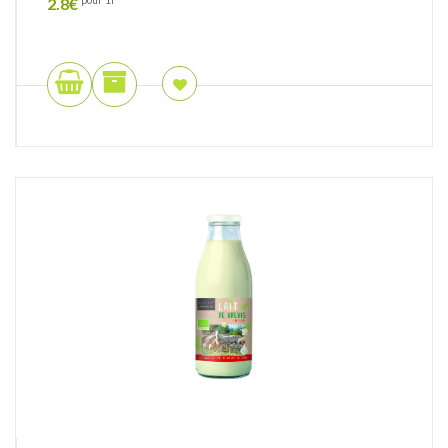
2.8
€
pour 1l