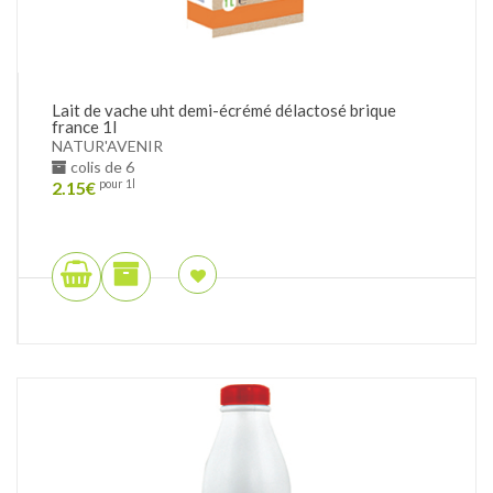
Lait de vache uht demi-écrémé délactosé brique
france 1l
NATUR'AVENIR
colis de 6
2.15
€
pour 1l