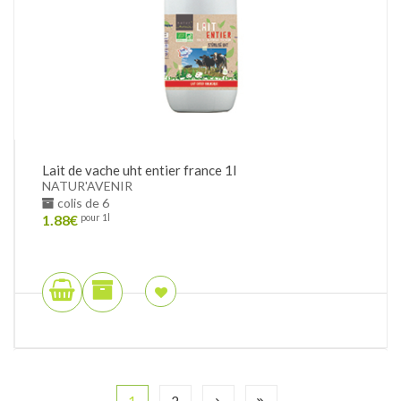
Lait de vache uht entier france 1l
NATUR'AVENIR
colis de 6
1.88
€
pour 1l