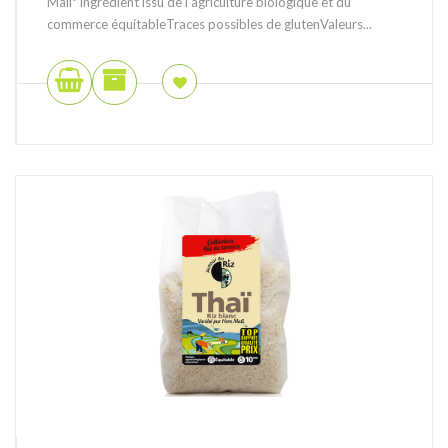
Mali* ingrédient issu de l’agriculture biologique et du
commerce équitableTraces possibles de glutenValeurs...