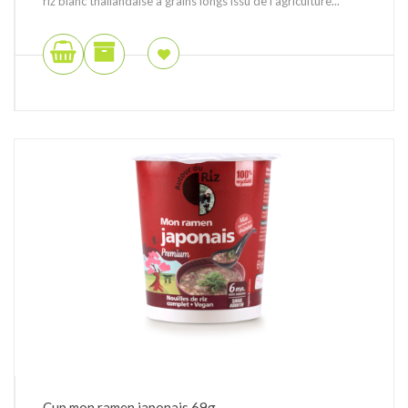
riz blanc thaïlandaise à grains longs issu de l'agriculture...
Cup mon ramen japonais 69g