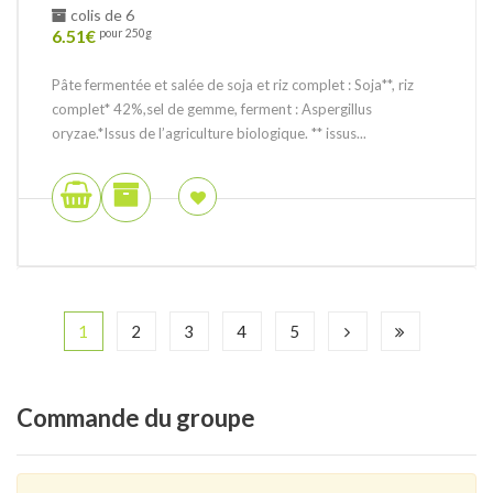
colis de 6
6.51
€
pour 250g
Pâte fermentée et salée de soja et riz complet : Soja**, riz
complet* 42%,sel de gemme, ferment : Aspergillus
oryzae.*Issus de l’agriculture biologique. ** issus...
1
2
3
4
5
Commande
du groupe