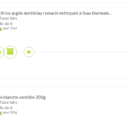
frice argile dentilclay romarin nettoyant à l’eau thermale...
d'azur labs
lis de 6
€
pour 75ml
le blanche ventilée 200g
d'azur labs
lis de 6
€
pour 200g