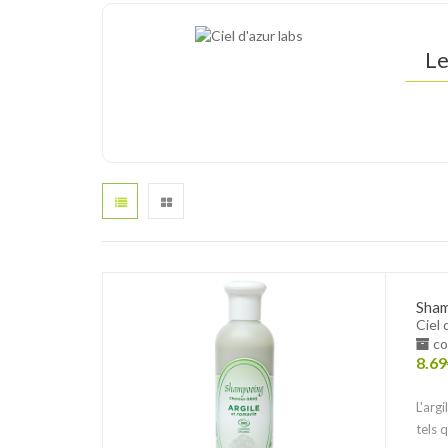
Le
Sham
Ciel 
co
8.69
L'arg
tels 