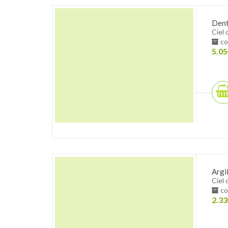
Denti
Ciel 
co
5.05
Argi
Ciel 
co
2.33