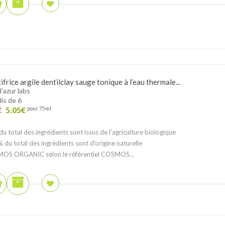
frice argile dentilclay sauge tonique à l’eau thermale...
d'azur labs
lis de 6
5.05
€
pour 75ml
€
u total des ingrédients sont issus de l'agriculture biologique
 du total des ingrédients sont d'origine naturelle
OS ORGANIC selon le référentiel COSMOS...