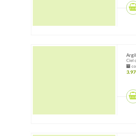
Argi
Ciel 
co
3.97