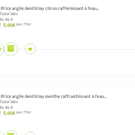
frice argile dentilclay citron raffermisant à l’eau...
d'azur labs
lis de 6
5.05
€
pour 75ml
€
frice argile dentilclay menthe raffraichissant à l’eau...
d'azur labs
lis de 6
5.05
€
pour 75ml
€