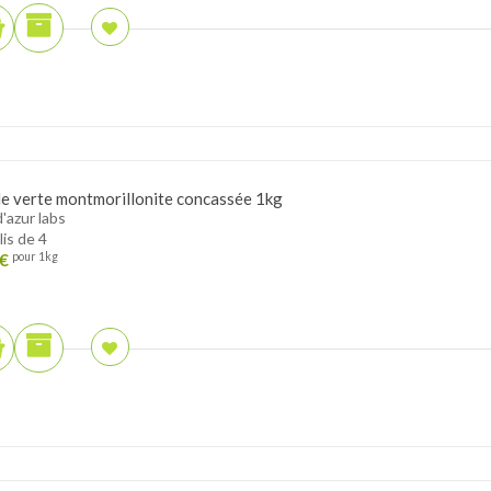
le verte montmorillonite concassée 1kg
d'azur labs
lis de 4
€
pour 1kg