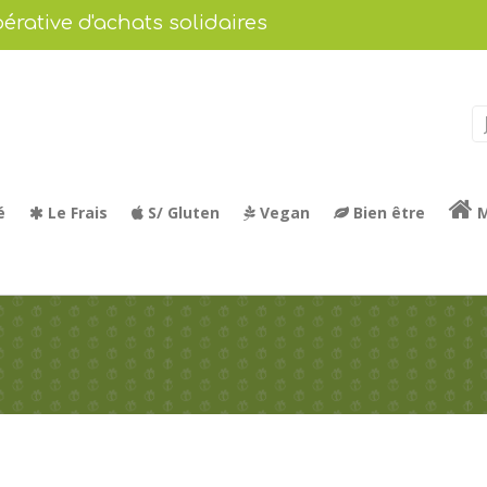
érative d'achats solidaires
é
Le Frais
S/ Gluten
Vegan
Bien être
M