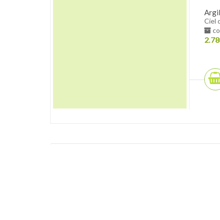
Argi
Ciel 
co
2.78