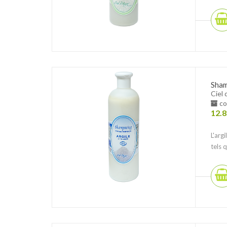
Sham
Ciel 
co
12.8
L'arg
tels 