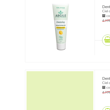
Denti
Ciel 
co
4.99
Denti
Ciel 
co
4.99