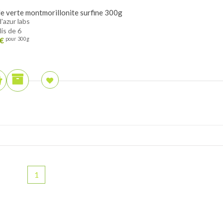
le verte montmorillonite surfine 300g
d'azur labs
lis de 6
€
pour 300g
1