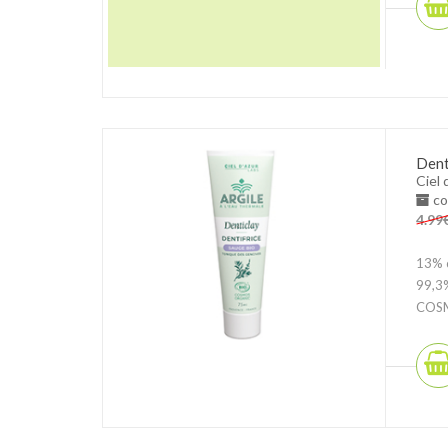
Denti
Ciel 
co
4.99
13% d
99,3%
COSM