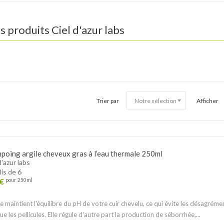
s produits
Ciel d'azur labs
Trier par
Afficher
poing argile cheveux gras à l‘eau thermale 250ml
d'azur labs
lis de 6
€
pour 250ml
ile maintient l'équilibre du pH de votre cuir chevelu, ce qui évite les désagréme
que les pellicules. Elle régule d'autre part la production de séborrhée,...