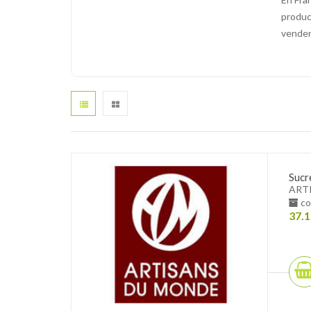
produc
venden
Sucr
ART
co
37.1