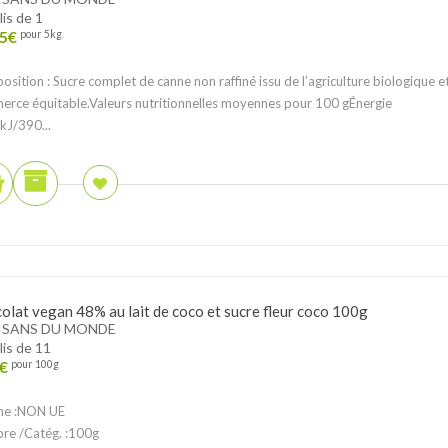
lis de 1
5
€
pour 5kg
sition : Sucre complet de canne non raffiné issu de l’agriculture biologique e
rce équitable.Valeurs nutritionnelles moyennes pour 100 gÉnergie
J/390...
olat vegan 48% au lait de coco et sucre fleur coco 100g
ISANS DU MONDE
lis de 11
€
pour 100g
ine :NON UE
ibre /Catég. :100g