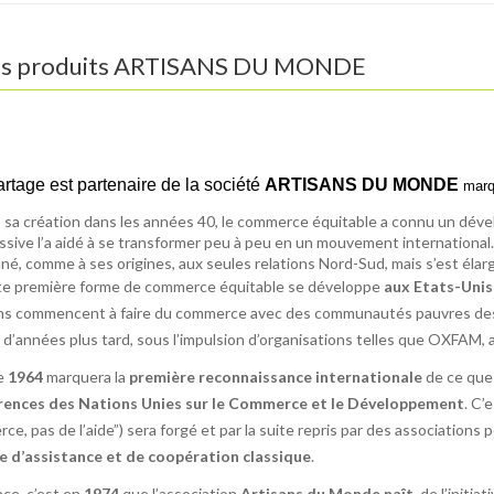
s produits
ARTISANS DU MONDE
artage est partenaire
de la société
ARTISANS DU MONDE
marq
 sa création dans les années 40, le commerce équitable a connu un dév
ssive l’a aidé à se transformer peu à peu en un mouvement international.
né, comme à ses origines, aux seules relations Nord-Sud, mais s’est éla
te première forme de commerce équitable se développe
aux Etats-Unis
ns commencent à faire du commerce avec des communautés pauvres des 
 d’années plus tard, sous l’impulsion d’organisations telles que OXFAM, ai
e
1964
marquera la
première reconnaissance internationale
de ce que 
ences des Nations Unies sur le Commerce et le Développement
. C’
e, pas de l’aide”) sera forgé et par la suite repris par des associations p
e d’assistance et de coopération classique
.
nce, c’est en
1974
que l’association
Artisans du Monde naît
, de l’initi