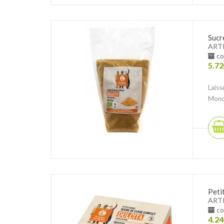
Sucr
ART
co
5.72
Laiss
Monde
Peti
ART
co
4.24