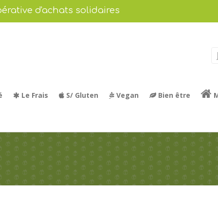
érative d'achats solidaires
é
Le Frais
S/ Gluten
Vegan
Bien être
M