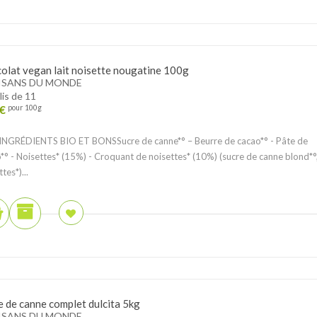
olat vegan lait noisette nougatine 100g
ISANS DU MONDE
lis de 11
€
pour 100g
NGRÉDIENTS BIO ET BONSSucre de canne*° – Beurre de cacao*° - Pâte de
*° - Noisettes* (15%) - Croquant de noisettes* (10%) (sucre de canne blond*°
tes*)...
e de canne complet dulcita 5kg
ISANS DU MONDE