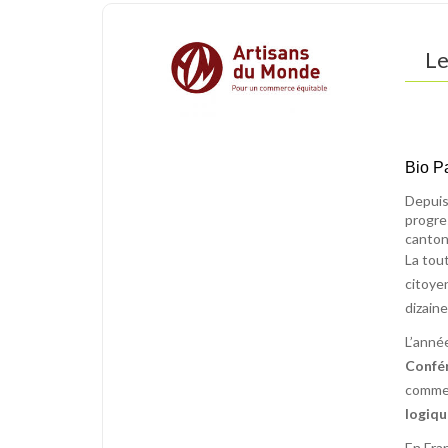
Le
Bio P
D
epuis
progre
canton
La tou
citoye
dizaine
L’anné
Confér
commerc
logiqu
En Fra