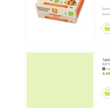
Sucre
disso
Tabl
ART
co
4.44