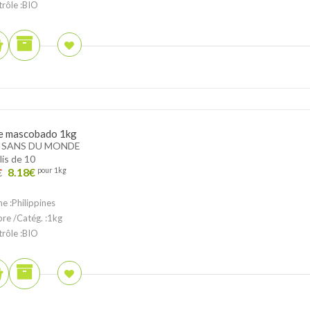
trôle :BIO
e mascobado 1kg
ISANS DU MONDE
lis de 10
8.18
€
pour 1kg
€
ne :Philippines
ibre /Catég. :1kg
trôle :BIO