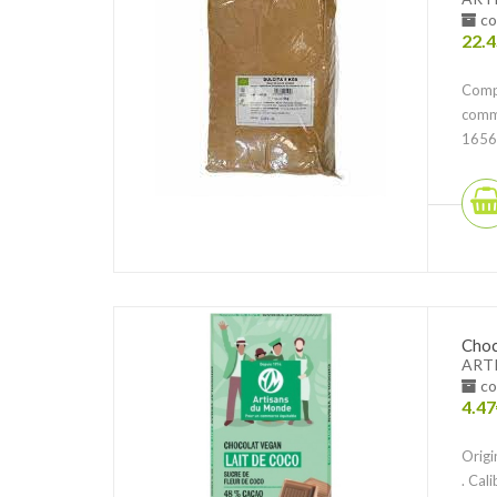
co
22.4
Compo
comme
1656k
Choc
ART
co
4.47
Orig
. Cal