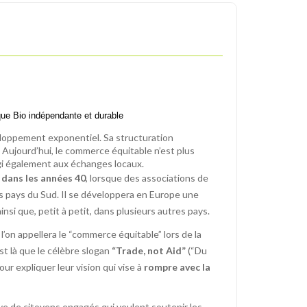
ue Bio indépendante et durable
eloppement exponentiel. Sa structuration
 Aujourd’hui, le commerce équitable n’est plus
rgi également aux échanges locaux.
 dans les années 40
, lorsque des associations de
pays du Sud. Il se développera en Europe une
nsi que, petit à petit, dans plusieurs autres pays.
l’on appellera le “commerce équitable” lors de la
est là que le célèbre slogan
“Trade, not Aid”
(“Du
our expliquer leur vision qui vise à
rompre avec la
ative de citoyens engagés qui veulent soutenir les