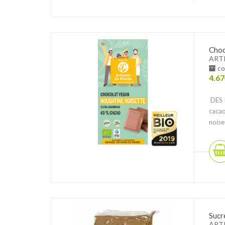
Choc
ART
co
4.67
DES I
cacao
noiset
Sucr
ART