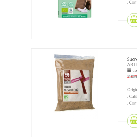
. Con
Sucr
ART
co
8.08
Origi
. Cal
. Con